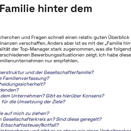
Familie hinter dem
echerchen und Fragen schnell einen relativ guten Überblick 
inanzen verschaffen. Anders aber ist es mit der „Familie hi
nalität der Top-Manager stark zugenommen, was die folgen
rschiedenen Bewerbungssituationen zeigt. Ich habe dies
Familienunternehmen nur empfehlen.
aberstruktur und der Gesellschafterfamilie?
e Familienverfassung?
cheidungssicherheit?
idenden?
it dem Unternehmen? Gibt es hierüber Konsens?
 für die Umsetzung der Ziele?
e auf mich zu ziehen?
Gesellschafterkreis an? Sind diese geregelt?
 Erbschaftssteuer/Notfall?
m Unternehmen und gibt es so etwas wie einen Verhaltensko