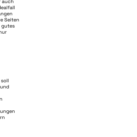
r auch
ealfall
gangen
re Seiten
n gutes
nur
soll
 und
n
rtungen
ern