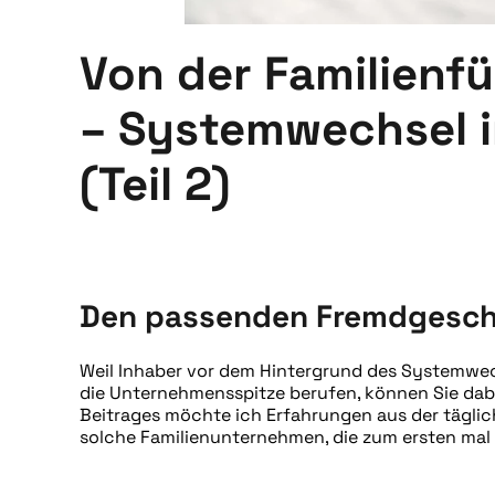
Von der Familienf
– Systemwechsel 
(Teil 2)
GESCHRIEBEN VON
FABRIDEA
AM
13. AUGUST 2019
. VE
Den passenden Fremdgeschä
Weil Inhaber vor dem Hintergrund des Systemwec
die Unternehmensspitze berufen, können Sie dabe
Beitrages möchte ich Erfahrungen aus der tägliche
solche Familienunternehmen, die zum ersten mal