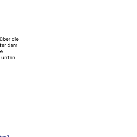
über die
nter dem
de
e unten
dex?