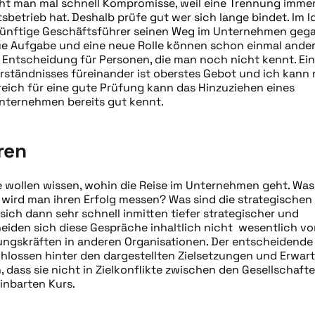
acht man mal schnell Kompromisse, weil eine Trennung imme
etrieb hat. Deshalb prüfe gut wer sich lange bindet. Im Id
r künftige Geschäftsführer seinen Weg im Unternehmen ge
neue Aufgabe und eine neue Rolle können schon einmal ande
 Entscheidung für Personen, die man noch nicht kennt. Ei
ständnisses füreinander ist oberstes Gebot und ich kann 
freich für eine gute Prüfung kann das Hinzuziehen eines
nunternehmen bereits gut kennt.
ren
 wollen wissen, wohin die Reise im Unternehmen geht. Was 
wird man ihren Erfolg messen? Was sind die strategischen
ch dann sehr schnell inmitten tiefer strategischer und
iden sich diese Gespräche inhaltlich nicht wesentlich vo
gskräften in anderen Organisationen. Der entscheidende
schlossen hinter den dargestellten Zielsetzungen und Erwa
 dass sie nicht in Zielkonflikte zwischen den Gesellschaft
inbarten Kurs.