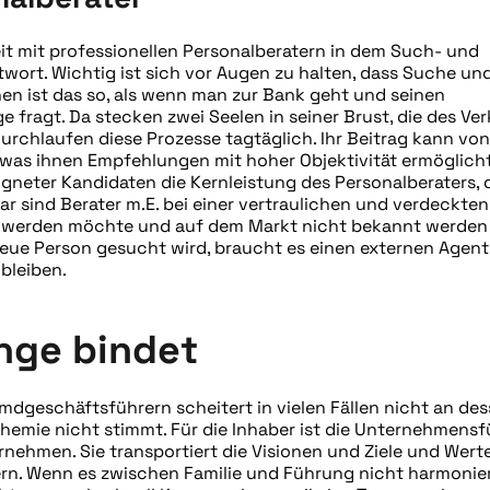
it mit professionellen Personalberatern in dem Such- und
wort. Wichtig ist sich vor Augen zu halten, dass Suche un
en ist das so, als wenn man zur Bank geht und seinen
fragt. Da stecken zwei Seelen in seiner Brust, die des Ve
durchlaufen diese Prozesse tagtäglich. Ihr Beitrag kann v
 was ihnen Empfehlungen mit hoher Objektivität ermöglicht
igneter Kandidaten die Kernleistung des Personalberaters,
r sind Berater m.E. bei einer vertraulichen und verdeckte
werden möchte und auf dem Markt nicht bekannt werden 
neue Person gesucht wird, braucht es einen externen Agent
bleiben.
ange binde
t
dgeschäftsführern scheitert in vielen Fällen nicht an de
Chemie nicht stimmt. Für die Inhaber ist die Unternehmens
rnehmen. Sie transportiert die Visionen und Ziele und Wert
ern. Wenn es zwischen Familie und Führung nicht harmonier