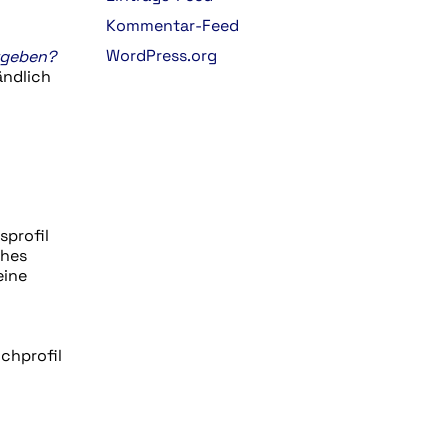
Kommentar-Feed
WordPress.org
rgeben?
ndlich
sprofil
ches
eine
chprofil