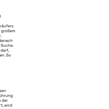
d
rkäufers
on großem
.
 danach
n Suche.
darf,
en. So
ssen
führung
e der
t, wird