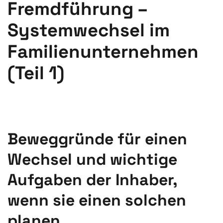
Fremdführung –
Systemwechsel im
Familienunternehmen
(Teil 1)
GESCHRIEBEN VON
TONI PLONNER
AM
19. JULI 2019
.
VERÖFFENTLICHT IN
BLOG
.
Beweggründe für einen
Wechsel und wichtige
Aufgaben der Inhaber,
wenn sie einen solchen
planen