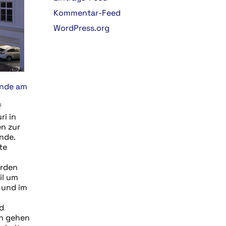
Kommentar-Feed
WordPress.org
nde am
f
ri in
n zur
nde.
te
erden
il um
 und im
d
n gehen