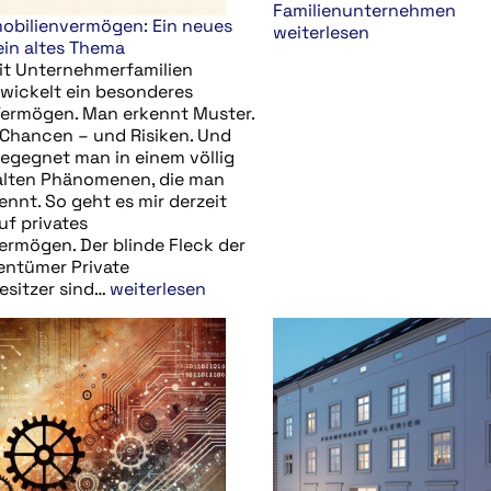
Familienunternehmen
mobilienvermögen: Ein neues
weiterlesen
ein altes Thema
it Unternehmerfamilien
twickelt ein besonderes
Vermögen. Man erkennt Muster.
Chancen – und Risiken. Und
gegnet man in einem völlig
alten Phänomenen, die man
ennt. So geht es mir derzeit
uf privates
ermögen. Der blinde Fleck der
entümer Private
esitzer sind…
weiterlesen