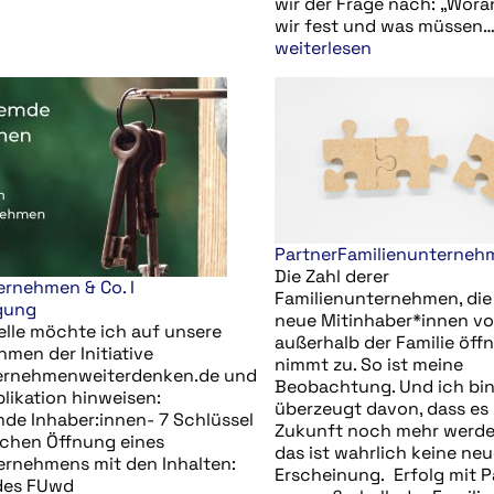
wir der Frage nach: „Wora
wir fest und was müssen…
weiterlesen
PartnerFamilienunterneh
Die Zahl derer
ernehmen & Co. I
Familienunternehmen, die 
gung
neue Mitinhaber*innen v
elle möchte ich auf unsere
außerhalb der Familie öffn
hmen der Initiative
nimmt zu. So ist meine
ternehmenweiterdenken.de und
Beobachtung. Und ich bi
likation hinweisen:
überzeugt davon, dass es 
mde Inhaber:innen- 7 Schlüssel
Zukunft noch mehr werde
ichen Öffnung eines
das ist wahrlich keine neu
ernehmens mit den Inhalten:
Erscheinung. Erfolg mit P
des FUwd