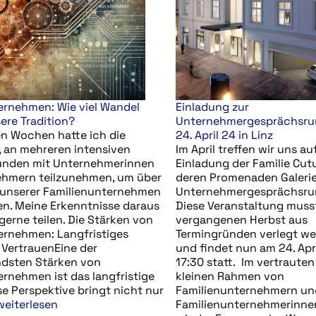
ernehmen: Wie viel Wandel
Einladung zur
ere Tradition?
Unternehmergesprächsru
en Wochen hatte ich die
24. April 24 in Linz
, an mehreren intensiven
Im April treffen wir uns au
unden mit Unternehmerinnen
Einladung der Familie Cutu
hmern teilzunehmen, um über
deren Promenaden Galerie
 unserer Familienunternehmen
Unternehmergesprächsru
en. Meine Erkenntnisse daraus
Diese Veranstaltung muss
erne teilen. Die Stärken von
vergangenen Herbst aus
ernehmen: Langfristiges
Termingründen verlegt w
VertrauenEine der
und findet nun am 24. Apr
dsten Stärken von
17:30 statt. Im vertrauten
rnehmen ist das langfristige
kleinen Rahmen von
e Perspektive bringt nicht nur
Familienunternehmern un
weiterlesen
Familienunternehmerinne