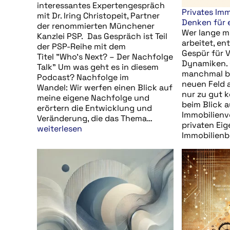
interessantes Expertengespräch
Privates Im
mit Dr. Iring Christopeit, Partner
Denken für 
der renommierten Münchener
Wer lange m
Kanzlei PSP. Das Gespräch ist Teil
arbeitet, en
der PSP-Reihe mit dem
Gespür für 
Titel "Who's Next? – Der Nachfolge
Dynamiken. 
Talk" Um was geht es in diesem
manchmal be
Podcast? Nachfolge im
neuen Feld 
Wandel: Wir werfen einen Blick auf
nur zu gut k
meine eigene Nachfolge und
beim Blick a
erörtern die Entwicklung und
Immobilienv
Veränderung, die das Thema…
privaten Eig
weiterlesen
Immobilienb