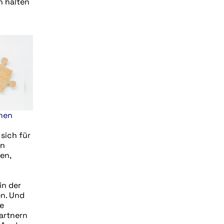
n halten
men
sich für
on
en,
n
in der
n. Und
e
artnern