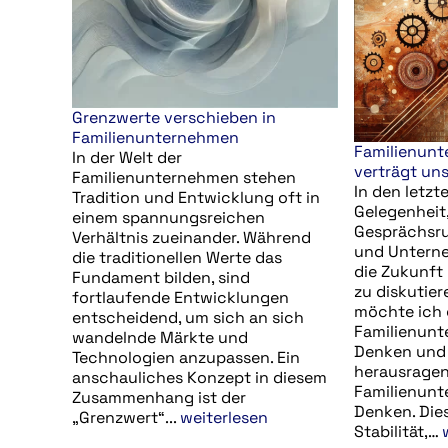
Grenzwerte verschieben in
Familienunternehmen
Familienunt
In der Welt der
verträgt uns
Familienunternehmen stehen
In den letzt
Tradition und Entwicklung oft in
Gelegenheit
einem spannungsreichen
Gesprächsr
Verhältnis zueinander. Während
und Unterne
die traditionellen Werte das
die Zukunft
Fundament bilden, sind
zu diskutier
fortlaufende Entwicklungen
möchte ich g
entscheidend, um sich an sich
Familienunt
wandelnde Märkte und
Denken und 
Technologien anzupassen. Ein
herausragen
anschauliches Konzept in diesem
Familienunte
Zusammenhang ist der
Denken. Dies
„Grenzwert“...
weiterlesen
Stabilität,…