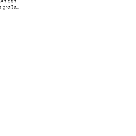
 An den
ne große…