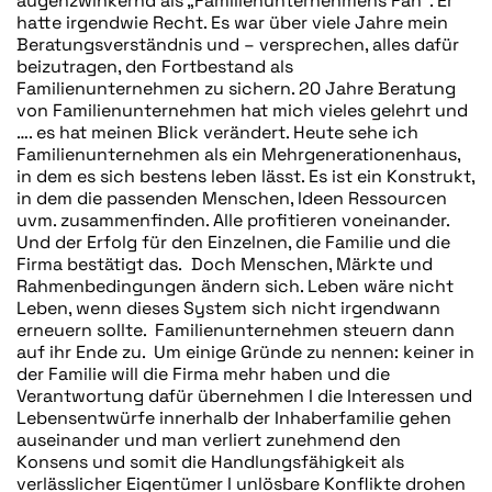
augenzwinkernd als „Familienunternehmens Fan“. Er
hatte irgendwie Recht. Es war über viele Jahre mein
Beratungsverständnis und – versprechen, alles dafür
beizutragen, den Fortbestand als
Familienunternehmen zu sichern. 20 Jahre Beratung
von Familienunternehmen hat mich vieles gelehrt und
…. es hat meinen Blick verändert. Heute sehe ich
Familienunternehmen als ein Mehrgenerationenhaus,
in dem es sich bestens leben lässt. Es ist ein Konstrukt,
in dem die passenden Menschen, Ideen Ressourcen
uvm. zusammenfinden. Alle profitieren voneinander.
Und der Erfolg für den Einzelnen, die Familie und die
Firma bestätigt das. Doch Menschen, Märkte und
Rahmenbedingungen ändern sich. Leben wäre nicht
Leben, wenn dieses System sich nicht irgendwann
erneuern sollte. Familienunternehmen steuern dann
auf ihr Ende zu. Um einige Gründe zu nennen: keiner in
der Familie will die Firma mehr haben und die
Verantwortung dafür übernehmen I die Interessen und
Lebensentwürfe innerhalb der Inhaberfamilie gehen
auseinander und man verliert zunehmend den
Konsens und somit die Handlungsfähigkeit als
verlässlicher Eigentümer I unlösbare Konflikte drohen